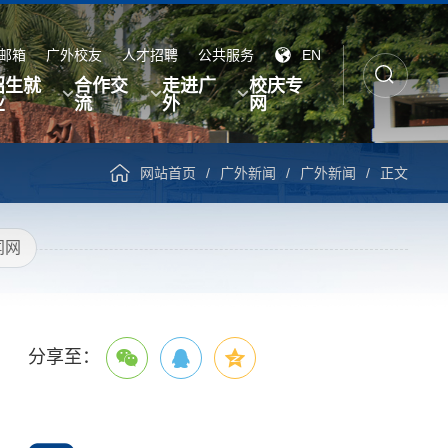
邮箱
广外校友
人才招聘
公共服务
EN
招生就
合作交
走进广
校庆专
业
流
外
网
网站首页
/
广外新闻
/
广外新闻
/
正文
闻网
分享至：