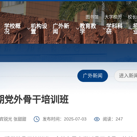
图书馆
大学校历
校长
学校概
机构设
广外新
教育教
学科科
况
置
闻
学
研
广外新闻
进入新
期党外骨干培训班
宾锐光 张甜甜
发布时间：2025-07-03
阅读：
247