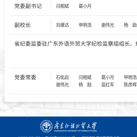
党委副书记
闫相斌
葛小月
副校长
刘建达
申明浩
谢伟光
杨 励
省纪委监委驻广东外语外贸大学纪检监察组组长、
党委常委
石佑启
闫相斌
葛小月
申明浩
谢伟光
杨 励
蓝红军
陈彦辉