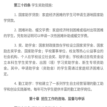
第三十四条
学生
奖助
措施：
⒈ 国家助学贷款：家庭经济困难的学生可申请生源地国家助
学贷款。
⒉ 困难补助、缓交学费：家庭经济特别困难或临时出现困难
的学生，凭有效证明可以申请一次性困难补助或缓交学费。
⒊
奖、
助学金：国家财政拨款在
学
校设立国家
奖学金、国家
励志奖学金、国家
助学金
；
学校董事单位、校友等热心公益事业的
社会机构、个人在
学
校设立社会
奖、
助学金
；
学校通过自有资金设
立
本科生学生奖学金、
出国（境）学习
奖
助学金、新生专项资助
金
。
其中，申请助学金（资助金）的学生需
通过
家庭经济困难
认
定。
⒋ 勤工助学：学校建立了一系列学生自主经营管理的勤工助
学和创业实践基地，每年可为学生提供丰富的勤工助学岗位。
第十章
招生工作的咨询、监督与申诉