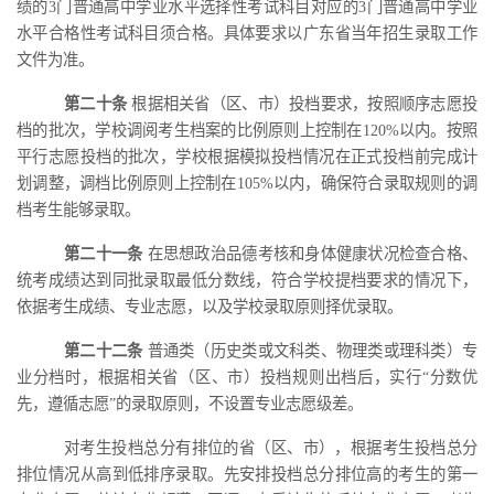
绩的
3门普通高中学业水平选择性考试科目对应的3门普通高中学业
水平合格性考试科目须合格。具体要求以广东省当年招生录取工作
文件为准。
第二十条
根据相关省（区、市）投档要求，按照顺序志愿投
档的批次，学校调阅考生档案的比例原则上控制在
120%以内。按照
平行志愿投档的批次，学校根据模拟投档情况在正式投档前完成计
划调整，调档比例原则上控制在105%以内，确保符合录取规则的调
档考生能够录取。
第二十一条
在思想政治品德考核和身体健康状况检查合格、
统考成绩达到同批录取最低分数线，符合学校提档要求的情况下，
依据考生成绩、专业志愿，以及学校录取原则择优录取。
第二十二条
普通类（历史类或文科类、物理类或理科类）专
业分档时，根据
相关
省（区、市）投档规则出档后，实行
“分数优
先
，遵循志愿
”的录取原则
，
不设置专业
志愿
级差。
对考生投档总分有排位的省（区、市），根据考生投档总分
排位情况从高到低排序录取。先安排投档总分排位高的考生的第一