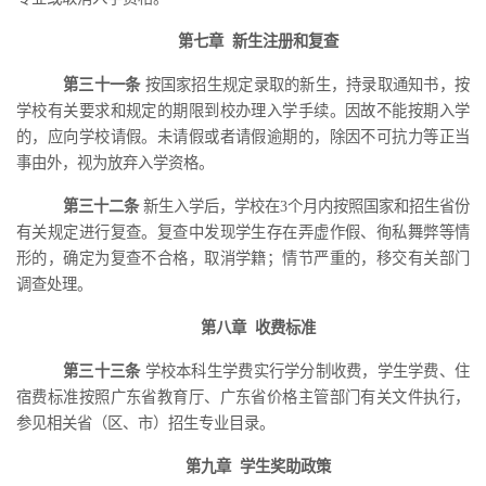
第七章
新生注册和复查
第三十一条
按国家招生规定录取的新生，持录取通知书，按
学校有关要求和规定的期限到校办理入学手续。因故不能按期入学
的，应向学校请假。未请假或者请假逾期的，除因不可抗力等正当
事由外，视为放弃入学资格。
第三十二条
新
生入学后，学校在
3个月内按照国家和招生省份
有关规定进行复查。复查中发现学生存在弄虚作假、徇私舞弊等情
形的，确定为复查不合格，取消学籍；情节严重的，移交有关部门
调查处理。
第八章
收费标准
第三十三条
学校本科生学费实行学分制收费，学生学费、住
宿费
标准
按照广东省教育厅、广东省价格主管部门有关文件执行，
参见
相关
省（区、市）招生专业目录。
第九章
学生
奖助
政策