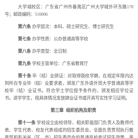
大学城校区：广东省广州市番禺区广州大学城外环东路
178
号；邮政编码：510006
第六条
办学层次：本科
、硕士研究生、博士研究生
第七条
办学性质：公办普通高等学校
第八条
办学类型：全日制
第九条
学校主管单位：广东省教育厅
第十条
毕
（结）业颁证：对取得我校学籍，在规定年限内达
到所在专业毕（结）业要求者，颁
发
广东外语外贸大学普通高等学
校毕（结）业证书。符合学士学位授予条件的，颁发
相应
学位证
书。
退学学生，视具体情况发放肄业证书或开具写实性学习证明。
第三章
组织机构及职责
第十一条
学校设立由校领导、相关职能部门负责人及教师代
表、学生代表、校友代表组成的招生委员会，全面负责贯彻执行教
育部和有关省（区、市）招生委员会的普通高校考试招生政策，审