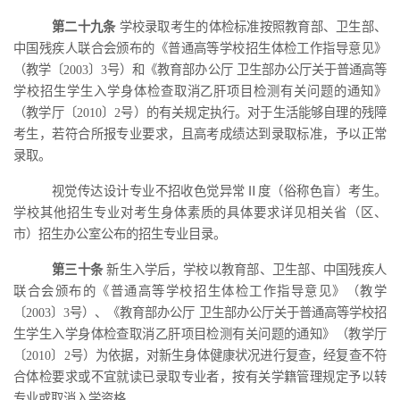
第二十九条
学校录取考生的体检标准按照教育部、卫生部、
中国残疾人联合会颁布的《普通高等学校招生体检工作指导意见》
（教学〔
2003〕3号）和《教育部办公厅 卫生部办公厅关于普通高等
学校招生学生入学身体检查取消乙肝项目检测有关问题的通知》
（教学厅〔2010〕2号）的有关规定执行。对于生活能够自理
的
残障
考生，若符合所报专业要求，且高考成绩达到录取标准，予以正常
录取。
视觉传达设计专业不招收色觉异常
Ⅱ度（俗称色盲）考生。
学校
其他
招生专业对考生身体素质的具体要求详见
相关
省（区、
市）招生办公室公布的招生专业目录。
第三十条
新生入学后，学校以教育部、卫生部、中国残疾人
联合会颁布的《普通高等学校招生体检工作指导意见》（教学
〔
2003〕3号）、《教育部办公厅 卫生部办公厅关于普通高等学校招
生学生入学身体检查取消乙肝项目检测有关问题的通知》（教学厅
〔2010〕2号）为依据，对新生身体健康状况进行复查，经复查不符
合体检要求或不宜就读已录取专业者，按有关学籍管理规定予以转
专业或取消入学资格。