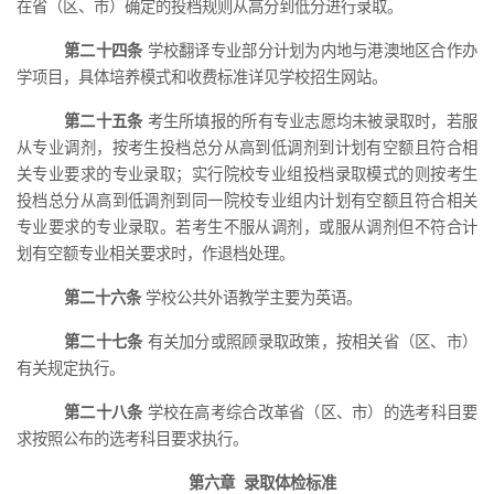
在省（区、市）确定的
投档
规则从
高
分
到
低分进行录取
。
第二十四条
学校翻译专业部分计划为内地与港澳地区合作办
学项目，具体培养模式和收费标准详见学校招生网站。
第二十五条
考生所填报的所有专业志愿均未被录取时，若服
从专业调剂，按考生投档总分从高到低调剂到计划有空额且符合相
关专业要求的专业录取
；实行院校专业组投档录取模式的则
按考生
投档总分从高到低调剂到
同一院校专业组内
计划有空额且符合相关
专业要求的专业录取
。若
考生不服从调剂，或服从调剂但不符合计
划有空额专业相关要求
时
，作退档处理。
第二十六条
学校公共外语教学主要为英语。
第二十七条
有关加分或照顾录取政策，按
相关
省（区、市）
有关规定执行。
第二十八条
学校在高考
综合
改革省
（区、市）
的选
考
科
目
要
求按照公布的选
考
科
目
要求执行。
第六章
录取体检标准