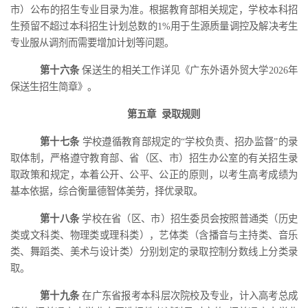
市）公布的招生专业目录为准。根据教育部相关规定，学校本科招
生预留不超过本科招生计划总数的
1%用于生源质量调控及解决考生
专业服从调剂而需要增加计划等问题。
第十六条
保送生的相关工作详见《广东外语外贸大学
202
6
年
保送生招生简章》。
第五章
录取规则
第十七条
学校遵循教育部规定的
“学校负责、招办监督”的录
取体制，严格遵守教育部、省（区、市）招生办公室的有关招生录
取政策和规定，本着公开、公平、公正的原则，以考生高考成绩为
基本依据，综合衡量德智体美劳，择优录取。
第十八条
学校
在省（区、市）招生委员会按照普通类（历史
类或文科类、物理类或理科类），艺体类（含播音与主持类、音乐
类、舞蹈类、美术与设计类）分别划定的录取控制分数线上分类录
取。
第十九条
在广东省报考本科层次院校及专业，计入高考总成