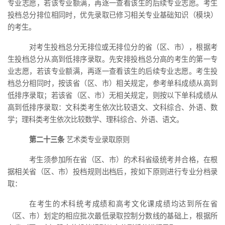
专业志愿，若该专业额满，再
逐一
查看该生的后续专业志愿。考生
投档总分排位相同时，优先录取已修习相关专业基础知识（模块）
的考生。
对考生投档总分无排位或无排位分的省（区、市），根据考
生投档总分从高到低排序录取。先安排投档总分高的考生的第一专
业志愿，若该专业额满，再
逐一
查看该生的后续专业志愿。考生投
档总分相同时，按该省（区、市）相关规定，参考单科成绩从高到
低排序录取；若该省（区、市）无相关规定，则按以下单科成绩从
高到低排序录取：文科类考生依次比较语文、文科综合、外语、数
学；理科类考生依次比较数学、理科综合、外语、语文。
第二十三条
艺术类专业录取原则
考生须参加所在省（区、市）的术科省级统考并合格，在根
据
相关
省（区、市）投档规则出档后，按如下原则进行专业分档录
取：
在考生的术科统考成绩和高考文化课成绩均达到所在省
（区、市）划定的相应批次最低录取控制分数线的基础上，
根据
所