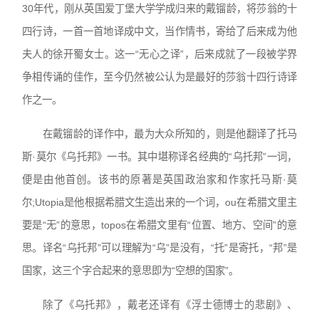
30年代，刚从英国爱丁堡大学学成归来的戴镏龄，将莎翁的十
四行诗，一首一首地译成中文，当作情书，寄给了后来成为他
夫人的徐开蜀女士。这一“无心之译”，后来成就了一段被学界
争相传诵的佳作，至今仍然被公认为是最好的莎翁十四行诗译
作之一。
在戴镏龄的译作中，最为大众所知的，则是他翻译了托马
斯·莫尔《乌托邦》一书。其中堪称译名经典的“乌托邦”一词，
便是由他首创。该书的原著是英国政治家和作家托马斯·莫
尔;Utopia是他根据希腊文生造出来的一个词，ou在希腊文里主
要是“无”的意思，topos在希腊文里有“位置、地方、空间”的意
思。译名“乌托邦”可以理解为“乌”是没有，“托”是寄托，“邦”是
国家，这三个字合起来的意思即为“空想的国家”。
除了《乌托邦》，戴老还译有《浮士德博士的悲剧》、