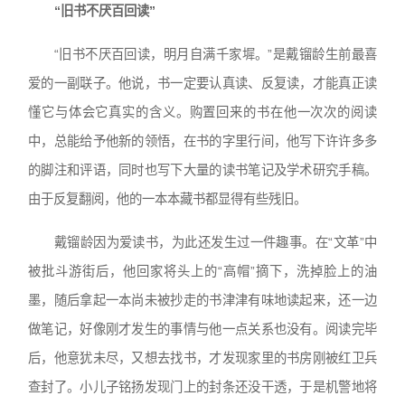
“旧书不厌百回读”
“旧书不厌百回读，明月自满千家墀。”是戴镏龄生前最喜
爱的一副联子。他说，书一定要认真读、反复读，才能真正读
懂它与体会它真实的含义。购置回来的书在他一次次的阅读
中，总能给予他新的领悟，在书的字里行间，他写下许许多多
的脚注和评语，同时也写下大量的读书笔记及学术研究手稿。
由于反复翻阅，他的一本本藏书都显得有些残旧。
戴镏龄因为爱读书，为此还发生过一件趣事。在“文革”中
被批斗游街后，他回家将头上的“高帽”摘下，洗掉脸上的油
墨，随后拿起一本尚未被抄走的书津津有味地读起来，还一边
做笔记，好像刚才发生的事情与他一点关系也没有。阅读完毕
后，他意犹未尽，又想去找书，才发现家里的书房刚被红卫兵
查封了。小儿子铭扬发现门上的封条还没干透，于是机警地将