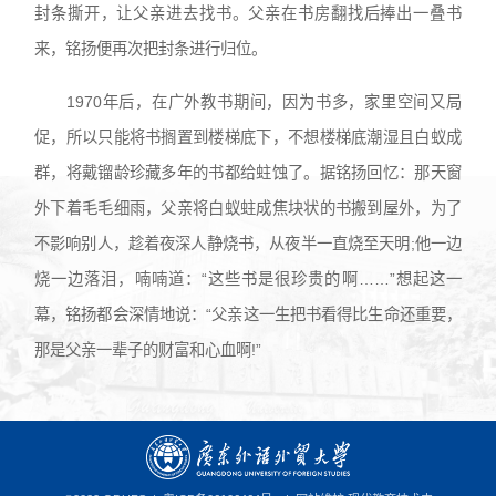
封条撕开，让父亲进去找书。父亲在书房翻找后捧出一叠书
来，铭扬便再次把封条进行归位。
1970年后，在广外教书期间，因为书多，家里空间又局
促，所以只能将书搁置到楼梯底下，不想楼梯底潮湿且白蚁成
群，将戴镏龄珍藏多年的书都给蛀蚀了。据铭扬回忆：那天窗
外下着毛毛细雨，父亲将白蚁蛀成焦块状的书搬到屋外，为了
不影响别人，趁着夜深人静烧书，从夜半一直烧至天明;他一边
烧一边落泪，喃喃道：“这些书是很珍贵的啊……”想起这一
幕，铭扬都会深情地说：“父亲这一生把书看得比生命还重要，
那是父亲一辈子的财富和心血啊!”