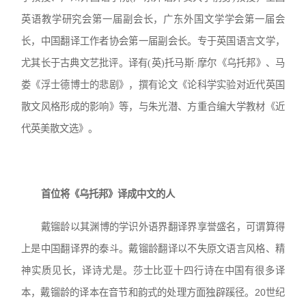
英语教学研究会第一届副会长，广东外国文学学会第一届会
长，中国翻译工作者协会第一届副会长。专于英国语言文学，
尤其长于古典文艺批评。译有(英)托马斯·摩尔《乌托邦》、马
娄《浮士德博士的悲剧》，撰有论文《论科学实验对近代英国
散文风格形成的影响》等，与朱光潜、方重合编大学教材《近
代英美散文选》。
首位将《乌托邦》译成中文的人
戴镏龄以其渊博的学识外语界翻译界享誉盛名，可谓算得
上是中国翻译界的泰斗。戴镏龄翻译以不失原文语言风格、精
神实质见长，译诗尤是。莎士比亚十四行诗在中国有很多译
本，戴镏龄的译本在音节和韵式的处理方面独辟蹊径。20世纪