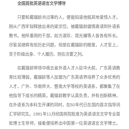
全国首批英语语言文学博导
只要和戴镏龄共过事的人，便能知道他极其地爱惜人才。
刚从广西牢狱释放出来的梁宗岱，被戴镏龄盛情邀请到外语系
教书。他所重用的干部，如方淑珍、周光耀等人皆各有所长。
尽管吴继辉有些历史问题，但是在戴镏龄的眼里，人才至上，
至于阶级出身、个人履历、则在次要之列。
在戴镏龄带领中南五省外语人才入驻中大前，广东英语教
育比较薄弱，戴镏龄等人加盟为广东英语界培养了众多优秀的
人才。广外、华南师大、暨南大学等校的英语系，都聚集了在
他指导下成长的精英。戴镏龄教学认真负责，并有创新精神。
在外语系为本科生开课的同时，在50年代已在国内首次指导词
汇学研究生。1981年11月经国务院批准为英语语言文学专业首
批博士生导师，接着便培养出中国第一位英语语言文学博士。