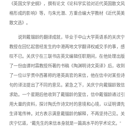
《英国文学史纲》，撰有论文《论科学实验对近代英国散文风
格形成的影响》等，与朱光潜、方重合编大学教材《近代英美
散文选》。
说到戴镏龄的翻译成就，毕业于中山大学英语系的关庆宁
教授在回忆起曾经发生的中港两地文学翻译权威交手的事，感
叹不已。关庆宁在三联书店英文编辑任职期间，在他处理出版
了一份由谭时霖教授所著的书稿《陶渊明诗文英译》后，收到
了一位以学贯中西著称的港英高官的来信，他在信中对某些诗
句的译法提出了不同的意见。紧急之下，关庆宁向戴镏龄致信
求助。一个星期后他收到了戴镏龄的复信，信中戴镏龄通过引
用大量的资料，探讨陶氏作诗文时的意境和心境，以证明谭先
生译笔传神。对方表示满意戴镏龄的解释，不再坚持己见。关
庆宁忆道，“戴先生的来信本身就是一篇高水平的学术论文。”