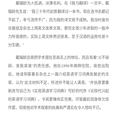
戴镏龄为人低调，淡薄名利。在《我与翻译》一文中，戴
镏龄先生说：“我三十年代初曾翻译过一本书，现在连书名都记
不起了，幸亏流传不广，因为我的译文很不成熟。我当时虽也
在报纸及杂志上用英文发表文章，那完全是少年进取的一股冲
力所驱使的，实际上英文修养还很差，至于汉语的运用也是十
分生硬。”
戴镏龄总是把学术摆在至高无上的地位，而且有着“义不容
辞、舍我其谁”的责任感。他在1996年病倒住院，痊愈出院
后，他读到某著名杂志上一篇介绍英语学习词典发展史的文
章，认为“此文材料不足，所述并不能让人满意。”并执意要重
新改写自己为《实用英语学习词典》写好的代序《论现代兴起
的英语学习词典》，令其更臻充实完善。尽管最后因身体欠佳
作罢，但是他对学术探索的执着和严谨实在令人惊叹不已。