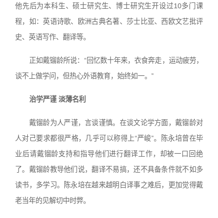
他先后为本科生、硕士研究生、博士研究生开设过10多门课
程，如：英语诗歌、欧洲古典名著、莎士比亚、西欧文艺批评
史、英语写作、翻译等。
正如戴镏龄所说：“回忆数十年来，衣食奔走，运动疲劳，
谈不上做学问，但热心外语教育，始终如一。”
治学严谨 淡薄名利
戴镏龄为人严谨，言谈谨慎。在谈文论学方面，戴镏龄对
人对己要求都很严格，几乎可以称得上“严峻”。陈永培曾在毕
业后请戴镏龄支持和指导他们进行翻译工作，却被一口回绝
了。戴镏龄教导他们说，翻译不易搞，还不具备条件就不如多
读书，多学习。陈永培在越来越明白译事之难后，更加觉得戴
老当年的见解切中时弊。