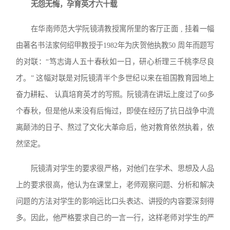
无怨无悔，孕育英才六十载
在华南师范大学阮镜清教授寓所里的客厅正面 , 挂着一幅
由著名书法家何绍甲教授于1982年为庆贺他执教50 周年而题写
的对联：“笃志诲人五十春秋如一日，研心析理三千桃李尽良
才。” 这幅对联是对阮镜清半个多世纪以来在祖国教育园地上
奋力耕耘、 认真培育英才的写照。阮镜清在讲坛上度过了60多
个春秋，但是他从来没有后悔过，即使在经历了抗日战争中流
离颠沛的日子、熬过了文化大革命后，他对教育依然执着，依
然坚定。
阮镜清对学生的要求很严格，对他们在学术、思想及人品
上的要求很高，他认为在课堂上，老师观察问题、分析和解决
问题的方法对学生的影响远比口头表达、讲授的内容要深刻得
多。因此，他严格要求自己的一言一行，这样老师对学生的严