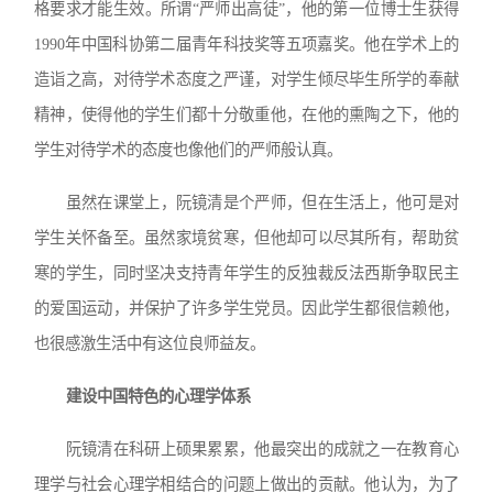
格要求才能生效。所谓“严师出高徒”，他的第一位博士生获得
1990年中国科协第二届青年科技奖等五项嘉奖。他在学术上的
造诣之高，对待学术态度之严谨，对学生倾尽毕生所学的奉献
精神，使得他的学生们都十分敬重他，在他的熏陶之下，他的
学生对待学术的态度也像他们的严师般认真。
虽然在课堂上，阮镜清是个严师，但在生活上，他可是对
学生关怀备至。虽然家境贫寒，但他却可以尽其所有，帮助贫
寒的学生，同时坚决支持青年学生的反独裁反法西斯争取民主
的爱国运动，并保护了许多学生党员。因此学生都很信赖他，
也很感激生活中有这位良师益友。
建设中国特色的心理学体系
阮镜清在科研上硕果累累，他最突出的成就之一在教育心
理学与社会心理学相结合的问题上做出的贡献。他认为，为了