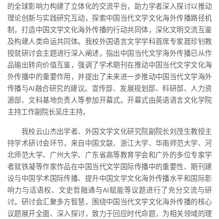
的全球影响力构建了立体化的交流平台，助力学者深入探讨以推动
理论创新与实践研究互动，探索中国当代文学文化海外传播路径机
制，打造中国文学文化海外传播的行动共同体，深化文明交流互鉴
及构建人类命运共同体。我校外国语言文学学科首席专家聂珍钊教
授就研讨会主题进行深入阐述，指出中国当代文学海外传播已从作
品输出转向价值互鉴，强调了学术期刊在推动中国当代文学文化海
外传播中的重要作用，并提出了未来进一步推动中国当代文学海外
传播与AI融合研究的建议。宣传部、发展规划部、科研部、人力资
源部、文科基地负责人等参加开幕式。开幕式由英语语言文化学院
主持工作副院长吴庄主持。
我校云山杰出学者、外国文学文化研究院副院长刘茂生教授主
持学术研讨会环节，来自中国文联、浙江大学、华南师范大学、河
北师范大学、广州大学、广东省高等教育学会和广外的多位专家学
者就铁凝等作家作品在中国当代文学国际传播中的重要性、期刊建
设与中国学术国际传播、提升中国文学文化海外传播水平和国际影
响力与话语权、文史哲融通与AI赋能等议题进行了充分交流与研
讨。研讨会汇聚多方智慧，围绕中国当代文学文化海外传播的核心
议题展开全面、深入探讨，致力于回应时代命题，为相关领域的理