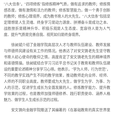
“八大信条”。“
四项修炼
”指修炼精神气质，做有追求的教师；修炼情
感态度，做有激情和活力的教师；修炼智慧能力，做一个勇于创新
的教师；修炼心理境界，成为教书育人的大先生。“八大信条”包括坚
定理想是人生灵魂、终身学习是动力源泉、拼搏奋斗是成功之本、
战胜挫折是精神升华、积极乐观是人生态度、宽容待人是为人气
度、提升气质是完善自我、视死如归是终身境界。
徐昶斌介绍了金融学院高层次人才与教师队伍建设、教师发展
与师德师风建设有关工作的情况。他表达了对安文铸老先生坚守教
书育人初心使命的敬仰之情，高度肯定了
安文铸老先生的
精神境界
和道德情操。
徐昶斌
结合学习习近平总书记关于教育和教师队伍建
设的重要论述精神分享学习心得。他表示，“学为人师，行为世范”，
不同的教学实践产生不同的教学效果，推动教师走向业师、经师、
人师的不同职业高度。教师要成为大先生，做学生为学、为事、为
人的示范，促进学生成长为全面发展的人。修炼教学能力、提升教
学效果的过程，也是教师加强师德修养、践行职责使命、涵养人格
魅力、做学生人生成长示范的过程。
安文铸向金融学院赠送了其编著的《在基础教育的真实世界里