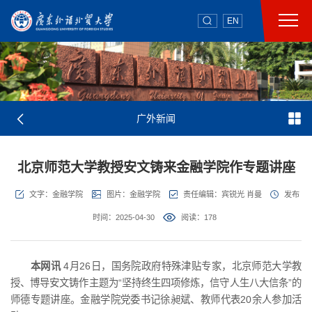
EN
广外新闻
北京师范大学教授安文铸来金融学院作专题讲座
文字：金融学院
图片：金融学院
责任编辑：宾锐光 肖曼
发布
时间：2025-04-30
阅读：
178
本网讯
4月26日，国务院政府特殊津贴专家，北京师范大学教
授、博导安文铸作主题为“坚持终生四项修炼，信守人生八大信条”的
师德专题讲座。金融学院党委书记徐昶斌、教师代表20余人参加活