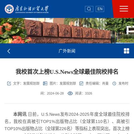
EN
广外新闻
我校首次上榜U.S.News全球最佳院校排名
文字：发展规划部
图片：发展规划部
责任编辑：肖曼
发布时
间：2024-06-28
阅读：
3326
本网讯
日前，U.S.News发布2024-2025年度全球最佳院校排
名，我校在高被引TOP1%出版物占比（全球第110名）、高被引
TOP10%出版物占比（全球第226名）等指标上表现突出，首次上榜