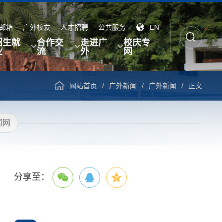
邮箱
广外校友
人才招聘
公共服务
EN
招生就
合作交
走进广
校庆专
业
流
外
网
网站首页
/
广外新闻
/
广外新闻
/
正文
闻网
分享至：