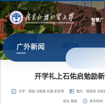
智慧广
外
广外新闻
开学礼上石佑启勉励新
文字：周喆 马瑜璟 苏瑾 彭舒琪
图片：颜梁柱 刘佳镛
锐光 周喆
发布时间：2