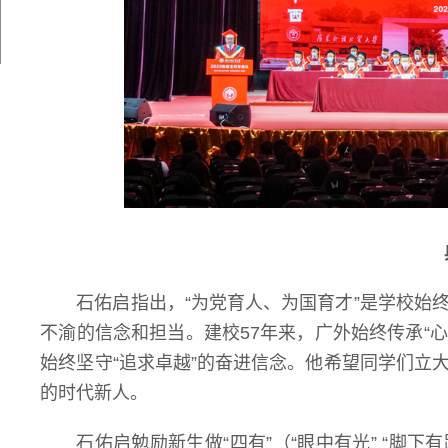
石佑启指出，“为党育人、为国育才”是学校始
不渝的信念和担当。建校57年来，广外始终传承“心
始终坚守“追求卓越”的奋进信念。他希望同学们立
的时代新人。
石佑启勉励新生做“四有”（“眼中有光” “脚下