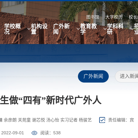
图书馆
大学校历
校长
学校概
机构设
广外新
教育教
学科科
况
置
闻
学
研
广外新闻
进入新
生做“四有”新时代广外人
 余彦朗 关苑童 谢芯悦 汤心怡 实习记者 杨骏艺
责任编辑：宾
022-09-01
阅读：
538