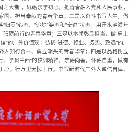
“国之大者”，砥砺求学初心，把青春融入党和人民事业，
家国、担当奉献的青春华章；二是以奋斗书写人生，做
“归零”心态、“追梦”姿态和“奋进”状态，用汗水浇灌年
、砥砺前行的青春华章；三是以本领彰显担当，做“肩上
信”的广外价值观，弘扬“进德、修业、务实、致远”的广
外人知行合一、勇立潮头的青春华章；四是以品格树立
尚行、学贯中西”的校训精神，崇德向善，怀德自重，做有
于心，行万里无愧于行，书写新时代广外人诚信自律、