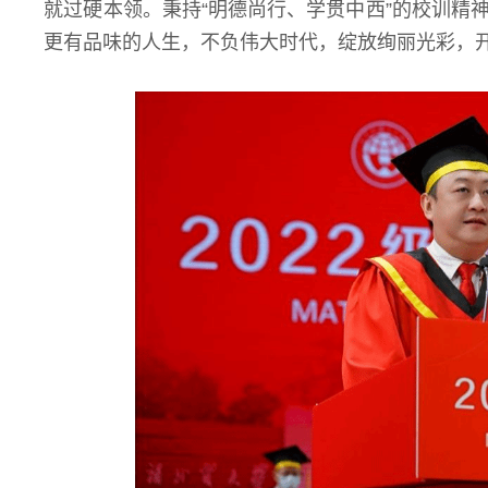
就过硬本领。秉持“明德尚行、学贯中西”的校训精
更有品味的人生，不负伟大时代，绽放绚丽光彩，