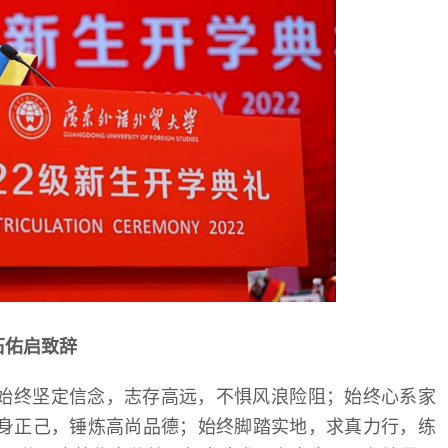
石佑启致辞
始终坚定信念，志存高远，不惧风浪险阻；始终心系家
身正己，锤炼高尚品德；始终脚踏实地，求真力行，练