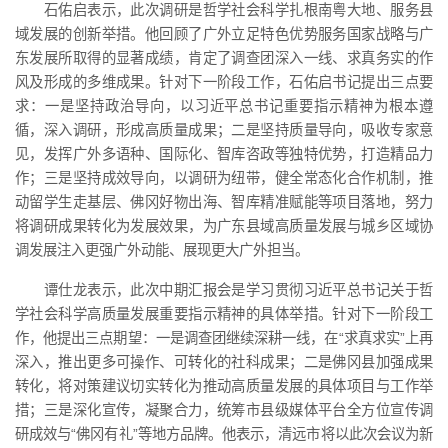
石佑启表示，此次调研是哲学社会科学扎根南粤大地、服务县
域发展的创新举措。他回顾了广外立足特色优势服务国家战略与广
东发展所取得的显著成绩，肯定了调查团深入一线、求真务实的作
风及形成的多维成果。针对下一阶段工作，石佑启书记提出三点要
求：一是坚持政治导向，以习近平总书记重要指示精神为根本遵
循，深入调研，形成高质量成果；二是坚持质量导向，吸收专家意
见，发挥广外多语种、国际化、智库咨政等独特优势，打造精品力
作；三是坚持成效导向，以调研为纽带，健全常态化合作机制，推
动留学生走基层、佛冈好物出海、智库精准赋能等项目落地，努力
将调研成果转化为发展效果，为广东县域高质量发展与城乡区域协
调发展注入更强广外动能、展现更大广外担当。
谭仕龙表示，此次中期汇报会是学习贯彻习近平总书记关于哲
学社会科学高质量发展重要指示精神的具体举措。针对下一阶段工
作，他提出三点期望：一是调查团继续深耕一线，在“求真求实”上再
深入，推出更多可操作、可转化的社科成果；二是佛冈县加强成果
转化，将对策建议切实转化为推动高质量发展的具体项目与工作举
措；三是深化宣传，凝聚合力，统筹市县级媒体平台全方位宣传调
研成效与“佛冈有礼”等地方品牌。他表示，清远市将以此次会议为新