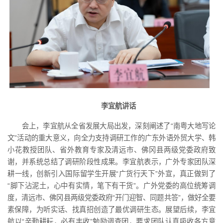
李宜航讲话
会上，李宜航从全省发展大局出发，深刻阐述了“南粤大地写论
文”活动的重大意义，向全力支持调研工作的广东外语外贸大学、韩
小花教授团队、省外教育专家及清远市、佛冈县两级党委政府致
谢，并系统总结了调研阶段性成果。李宜航表示，广外专家团队深
耕一线，创新引入国际留学生开展“广货行天下”外宣，真正做到了
“脚下沾泥土，心中有实情，笔下有干货”。广外党委的高位统筹调
度，清远市、佛冈县两级党委政府“开门迎智、同题共答”，做好全要
素保障，为听实话、找真招创造了最优调研生态。展望后续，李宜
航以“辛勤耕耘，必有丰收”勉励调查团，要求团队认真吸收各方意