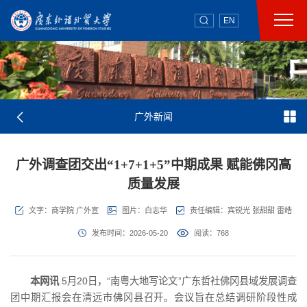
EN
广外新闻
广外调查团交出“1+7+1+5”中期成果 赋能佛冈高
质量发展
文字：商学院 广外宣
图片：白志华
责任编辑：宾锐光 张甜甜 雷皓
发布时间：2026-05-20
阅读：
768
本网讯
5月20日，“南粤大地写论文”广东哲社佛冈县域发展调查
团中期汇报会在清远市佛冈县召开。会议旨在总结调研阶段性成