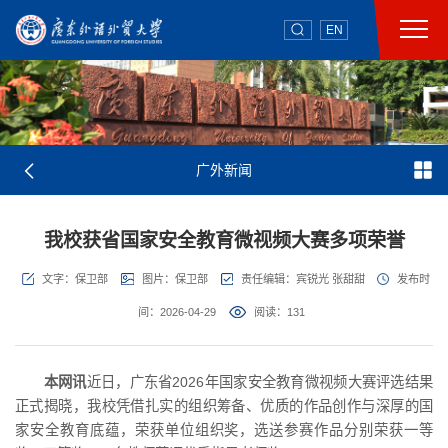
EN
广外新闻
我校获省国家安全教育微视频大赛多项荣誉
文字：保卫部
图片：保卫部
责任编辑：宾锐光 张甜甜
发布时
间：2026-04-29
阅读：
131
本网讯
近日，广东省2026年国家安全教育微视频大赛评选结果
正式揭晓，我校凭借扎实的组织筹备、优质的作品创作与深厚的国
家安全教育底蕴，荣获单位组织奖，选送参赛作品分别荣获一等