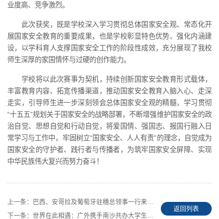
业度高、竞争激烈。
此次获奖，既是学校深入学习贯彻总体国家安全观、常态化开
展国家安全教育的重要成果，也是学校彰显特色优势、强化内涵建
设，以学科育人支撑国家安全工作的阶段性成效，充分展现了我校
师生深厚的家国情怀与过硬的创作能力。
学校将以此次赛事为契机，持续创新国家安全教育形式载体，
丰富教育内容、拓宽传播渠道，推动国家安全教育入脑入心、走深
走实，引导师生进一步深刻领会总体国家安全观的精髓，学习贯彻
“十五五”规划关于国家安全的战略部署，不断增强维护国家安全的政
治自觉、思想自觉和行动自觉，将爱国情、强国志、报国行融入日
常学习与工作中，牢固树立“国家安全、人人有责”的理念，自觉成为
国家安全的守护者、践行者与传播者，为筑牢国家安全屏障、实现
中华民族伟大复兴而努力奋斗！
上一条：
巴西、安哥拉及葡萄牙驻穗总领事一行来访我校
返回列表
下一条：
世界在此相遇：广外携手南沙共办大学生国际文化节