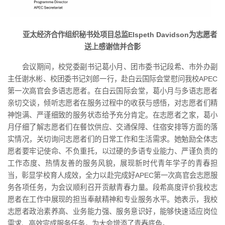
亚太经济合作组织秘书处项目总监Elspeth Davidson为志愿者
送上感谢信并合影
会议期间，校党委副书记葛小月、团市委书记段希、市外办副
主任谢水彬、校团委书记刘郎一行，赴白云国际会堂慰问我校APEC
第一次高官会多语志愿者。在白云国际会堂，葛小月与多语志愿者
亲切交谈，倾听志愿者在服务过程中的收获与感悟，对志愿者们精
神饱满、严谨细致的服务状态给予充分肯定。在志愿者之家，葛小
月仔细了解志愿者们在餐饮供应、交通保障、住宿安排等方面的落
实情况，关切询问志愿者们的日常工作和生活需求。她勉励全体志
愿者要牢记使命、不负重托，以过硬的多语专业能力、严谨负责的
工作态度、热情友善的服务风貌，展现新时代青年学子的青春担
当，彰显学校育人成效，全力以赴完成好APEC第一次高官会志愿服
务各项任务，为会议顺利召开贡献青春力量。段希高度评价我校志
愿者在工作中展现的担当奉献精神和专业服务水平。她表示，我校
志愿者政治素养高、业务能力强、服务意识好，能够快速适应岗位
需求、高效完成服务任务，为大会增添了青春底色。