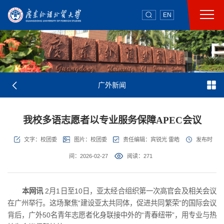
EN
广外新闻
我校多语志愿者以专业服务保障APEC会议
文字：校团委
图片：校团委
责任编辑：宾锐光 雷皓
发布时
间：2026-02-27
阅读：
271
本网讯
2月1日至10日，亚太经合组织第一次高官会及相关会议
在广州举行。这场聚焦“建设亚太共同体，促进共同繁荣”的国际会议
背后，广外50名青年志愿者化身联接中外的“青春纽带”，用专业与热