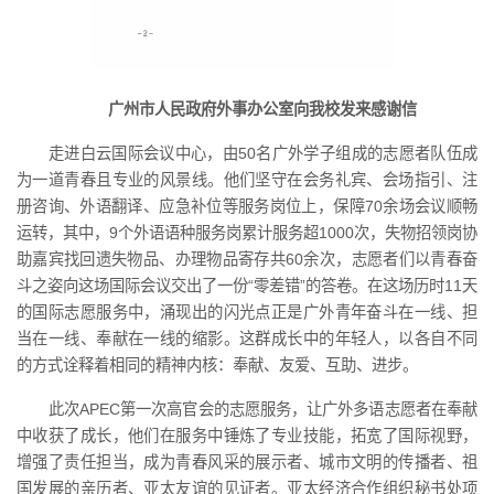
广州市人民政府外事办公室向我校发来感谢信
走进白云国际会议中心，由50名广外学子组成的志愿者队伍成
为一道青春且专业的风景线。他们坚守在会务礼宾、会场指引、注
册咨询、外语翻译、应急补位等服务岗位上，保障70余场会议顺畅
运转，其中，9个外语语种服务岗累计服务超1000次，失物招领岗协
助嘉宾找回遗失物品、办理物品寄存共60余次，志愿者们以青春奋
斗之姿向这场国际会议交出了一份“零差错”的答卷。在这场历时11天
的国际志愿服务中，涌现出的闪光点正是广外青年奋斗在一线、担
当在一线、奉献在一线的缩影。这群成长中的年轻人，以各自不同
的方式诠释着相同的精神内核：奉献、友爱、互助、进步。
此次APEC第一次高官会的志愿服务，让广外多语志愿者在奉献
中收获了成长，他们在服务中锤炼了专业技能，拓宽了国际视野，
增强了责任担当，成为青春风采的展示者、城市文明的传播者、祖
国发展的亲历者、亚太友谊的见证者。亚太经济合作组织秘书处项