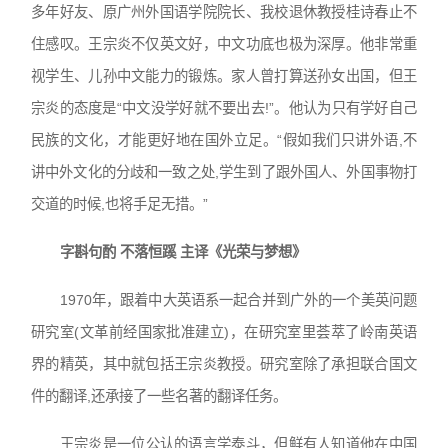
多年好友、原广州外国语学院院长、我校退休教授桂诗春止不
住感叹。王宗炎不仅英文好，中文功底也极为深厚。他非常重
视学生、儿孙中文能力的锻炼。家人曾打算送孙女出国，但王
宗炎的态度是“中文没学好就不要出去!”。他认为只有学好自己
民族的文化，才能更好地在国外立足。“假如我们只讲外语,不
讲中外文化的分歧和一致之处,学生到了跟外国人、外国事物打
交道的时候,也将手足无措。”
字斟句酌 不落恒蹊 主译《光荣与梦想》
1970年，跟着中大英语系一起合并到广外的一个美英问题
研究室(文革前经国家批准建立)，在研究室里荟萃了岭南英语
界的精英，其中就包括王宗炎教授。研究室除了承担联合国文
件的翻译,还承接了一些名著的翻译任务。
王宗炎是一位公认的语言学泰斗，但鲜有人知道他在中国