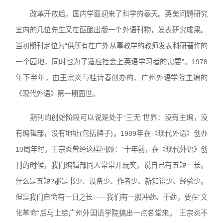
改革开放后，国内学蜀迎来了科学的春天。英美问题研究
室内的几位先生又在酝酿出版一个外语刊物，发表研究成果。
当初期刊定位为“供所有在广外从事教学的教师发表科研著作的
一个园地，同时也为了适应社会上英语学习者的需要”。1978
年下半年，由王宗炎与桂诗春创办的、广州外语学院主编的
《现代外语》第一期面世。
期刊的创始阶段可以说是处于“三无”世界：没有主编，没
有编辑部，没有地址(包括牌子)。1989年在《现代外语》创办
10周年时，王宗炎曾经这样回顾：“十年前，在《现代外语》创
刊的时候，我们编辑部同人常常开玩笑，说自己有五短一长。
什么是五短?那是书少、设备少、作者少、新知识少、经验少。
但是我们自命有一日之长——我们有一股冲劲、干劲，要在“文
化革命”后马上给广州外国语学院搞出一点名堂来。”王宗炎不