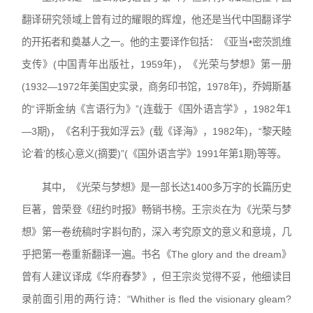
翻译研究领域上曾有过的耀眼的辉煌，他还是当代中国翻译学
的开拓者和奠基人之一。他的主要译作包括：《亚当•密茨凯维
支传》(中国青年出版社，1959年)，《光荣与梦想》第一册
(1932—1972年美国史实录，商务印书馆，1978年)，乔姆斯基
的“评斯金纳《言语行为》”(连载于《国外语言学》，1982年1
—3期)，《名利于我如浮云》(载《译海》，1982年)，“黎天睦
论‘着’的核心意义(摘要)”(《国外语言学》1991年第1期)等等。
其中，《光荣与梦想》是一部长达1400多万字的长篇历史
巨著，曾荣登《纽约时报》畅销书榜。王宗炎在为《光荣与梦
想》第一卷统稿时字斟句酌，深入考究原文的意义和意境，几
乎把第一卷重新翻译一遍。书名《The glory and the dream》
曾有人建议译成《华府春梦》，但王宗炎觉得不妥，他细读目
录前面引用的两行诗：“Whither is fled the visionary gleam?