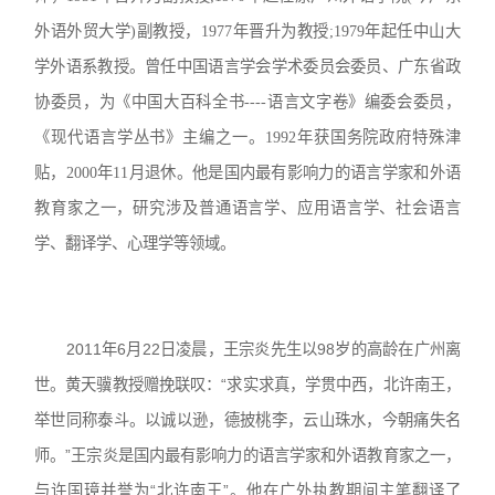
外语外贸大学)副教授，1977年晋升为教授;1979年起任中山大
学外语系教授。曾任中国语言学会学术委员会委员、广东省政
协委员，为《中国大百科全书----语言文字卷》编委会委员，
《现代语言学丛书》主编之一。1992年获国务院政府特殊津
贴，2000年11月退休。他是国内最有影响力的语言学家和外语
教育家之一，研究涉及普通语言学、应用语言学、社会语言
学、翻译学、心理学等领域。
2011年6月22日凌晨，王宗炎先生以98岁的高龄在广州离
世。黄天骥教授赠挽联叹：“求实求真，学贯中西，北许南王，
举世同称泰斗。以诚以逊，德披桃李，云山珠水，今朝痛失名
师。”王宗炎是国内最有影响力的语言学家和外语教育家之一，
与许国璋并誉为“北许南王”。他在广外执教期间主笔翻译了